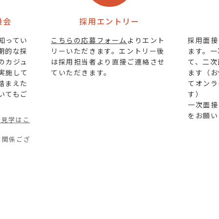
機会
採用エントリー
知ってい
こちらの応募フォーム
よりエント
採用面接
期的な採
リーいただきます。エントリー後
ます。一
のカジュ
は採用担当者より直接ご連絡させ
て、二次
実施して
ていただきます。
ます（お
踏まえた
てオンラ
いてもご
す）
一次面接
をお願い
所見学はこ
は関係ござ